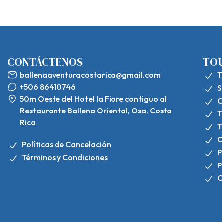
CONTÁCTENOS
TO
ballenaaventuracostarica@gmail.com
T
+506 86410746
S
50m Oeste del Hotel la Fiore contiguo al
C
Restaurante Ballena Oriental, Osa, Costa
T
Rica
T
C
Políticas de Cancelación
P
Términos y Condiciones
P
C