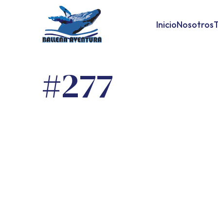
Inicio
Nosotros
T
#277