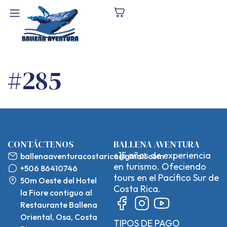
#285
CONTÁCTENOS
BALLENA AVENTURA
+15 años de experiencia
ballenaaventuracostarica@gmail.com
en turismo. Ofeciendo
+506 86410746
tours en el Pacífico Sur de
50m Oeste del Hotel
Costa Rica.
la Fiore contiguo al
Restaurante Ballena
Oriental, Osa, Costa
TIPOS DE PAGO