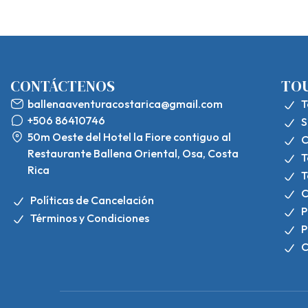
CONTÁCTENOS
TO
ballenaaventuracostarica@gmail.com
T
+506 86410746
S
50m Oeste del Hotel la Fiore contiguo al
C
Restaurante Ballena Oriental, Osa, Costa
T
Rica
T
C
Políticas de Cancelación
P
Términos y Condiciones
P
C