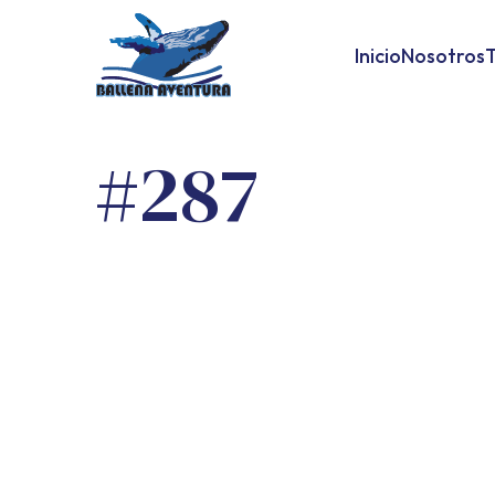
Inicio
Nosotros
T
#287