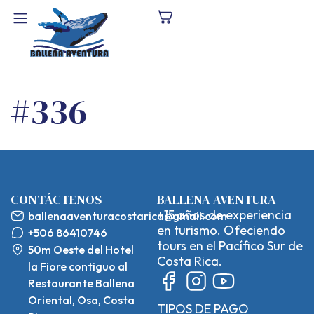
#336
CONTÁCTENOS
BALLENA AVENTURA
+15 años de experiencia
ballenaaventuracostarica@gmail.com
en turismo. Ofeciendo
+506 86410746
tours en el Pacífico Sur de
50m Oeste del Hotel
Costa Rica.
la Fiore contiguo al
Restaurante Ballena
Oriental, Osa, Costa
TIPOS DE PAGO