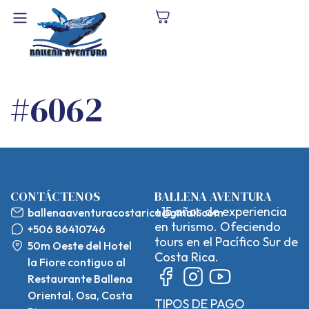
#6062
CONTÁCTENOS
BALLENA AVENTURA
+15 años de experiencia
ballenaaventuracostarica@gmail.com
en turismo. Ofeciendo
+506 86410746
tours en el Pacífico Sur de
50m Oeste del Hotel
Costa Rica.
la Fiore contiguo al
Restaurante Ballena
Oriental, Osa, Costa
TIPOS DE PAGO