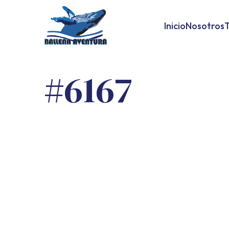
Inicio
Nosotros
T
#6167