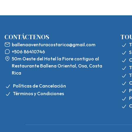
CONTÁCTENOS
TO
ballenaaventuracostarica@gmail.com
T
+506 86410746
S
50m Oeste del Hotel la Fiore contiguo al
C
Restaurante Ballena Oriental, Osa, Costa
T
Rica
T
C
Políticas de Cancelación
P
Términos y Condiciones
P
C