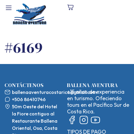
#6169
CONTÁCTENOS
BALLENA AVENTURA
+15 años de experiencia
ballenaaventuracostarica@gmail.com
en turismo. Ofeciendo
+506 86410746
tours en el Pacífico Sur de
50m Oeste del Hotel
Costa Rica.
la Fiore contiguo al
Restaurante Ballena
Oriental, Osa, Costa
TIPOS DE PAGO