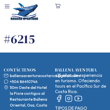
#6215
CONTÁCTENOS
BALLENA AVENTURA
+15 años de experiencia
ballenaaventuracostarica@gmail.com
en turismo. Ofeciendo
+506 86410746
tours en el Pacífico Sur de
50m Oeste del Hotel
Costa Rica.
la Fiore contiguo al
Restaurante Ballena
Oriental, Osa, Costa
TIPOS DE PAGO