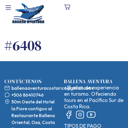
#6408
CONTÁCTENOS
BALLENA AVENTURA
+15 años de experiencia
ballenaaventuracostarica@gmail.com
en turismo. Ofeciendo
+506 86410746
tours en el Pacífico Sur de
50m Oeste del Hotel
Costa Rica.
la Fiore contiguo al
Restaurante Ballena
Oriental, Osa, Costa
TIPOS DE PAGO