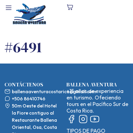
#6491
CONTÁCTENOS
BALLENA AVENTURA
+15 años de experiencia
ballenaaventuracostarica@gmail.com
en turismo. Ofeciendo
+506 86410746
tours en el Pacífico Sur de
50m Oeste del Hotel
Costa Rica.
la Fiore contiguo al
Restaurante Ballena
Oriental, Osa, Costa
TIPOS DE PAGO