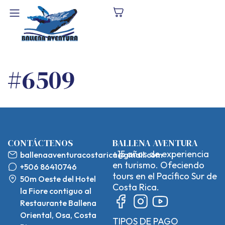
#6509
CONTÁCTENOS
BALLENA AVENTURA
+15 años de experiencia
ballenaaventuracostarica@gmail.com
en turismo. Ofeciendo
+506 86410746
tours en el Pacífico Sur de
50m Oeste del Hotel
Costa Rica.
la Fiore contiguo al
Restaurante Ballena
Oriental, Osa, Costa
TIPOS DE PAGO