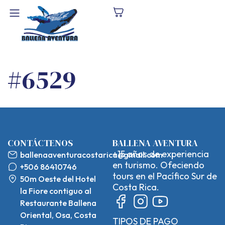
#6529
CONTÁCTENOS
BALLENA AVENTURA
+15 años de experiencia
ballenaaventuracostarica@gmail.com
en turismo. Ofeciendo
+506 86410746
tours en el Pacífico Sur de
50m Oeste del Hotel
Costa Rica.
la Fiore contiguo al
Restaurante Ballena
Oriental, Osa, Costa
TIPOS DE PAGO