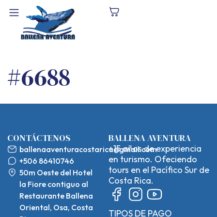
#6688
CONTÁCTENOS
BALLENA AVENTURA
+15 años de experiencia
ballenaaventuracostarica@gmail.com
en turismo. Ofeciendo
+506 86410746
tours en el Pacífico Sur de
50m Oeste del Hotel
Costa Rica.
la Fiore contiguo al
Restaurante Ballena
Oriental, Osa, Costa
TIPOS DE PAGO