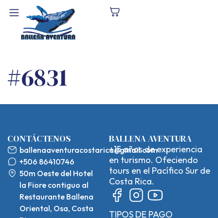
#6831
CONTÁCTENOS
BALLENA AVENTURA
+15 años de experiencia
ballenaaventuracostarica@gmail.com
en turismo. Ofeciendo
+506 86410746
tours en el Pacífico Sur de
50m Oeste del Hotel
Costa Rica.
la Fiore contiguo al
Restaurante Ballena
Oriental, Osa, Costa
TIPOS DE PAGO