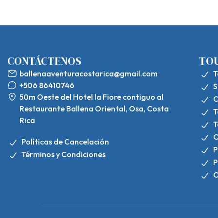
CONTÁCTENOS
TO
ballenaaventuracostarica@gmail.com
T
+506 86410746
S
50m Oeste del Hotel la Fiore contiguo al
C
Restaurante Ballena Oriental, Osa, Costa
T
Rica
T
C
Políticas de Cancelación
P
Términos y Condiciones
P
C