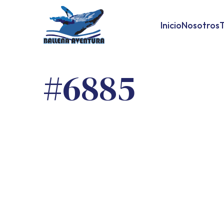
Inicio
Nosotros
T
#6885