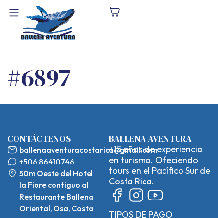
#6897
CONTÁCTENOS
BALLENA AVENTURA
+15 años de experiencia
ballenaaventuracostarica@gmail.com
en turismo. Ofeciendo
+506 86410746
tours en el Pacífico Sur de
50m Oeste del Hotel
Costa Rica.
la Fiore contiguo al
Restaurante Ballena
Oriental, Osa, Costa
TIPOS DE PAGO