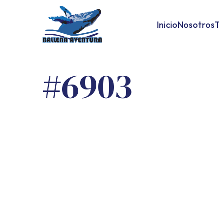
Inicio
Nosotros
T
#6903