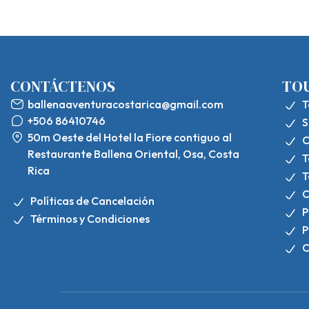
CONTÁCTENOS
TO
ballenaaventuracostarica@gmail.com
T
+506 86410746
S
50m Oeste del Hotel la Fiore contiguo al
C
Restaurante Ballena Oriental, Osa, Costa
T
Rica
T
C
Políticas de Cancelación
P
Términos y Condiciones
P
C