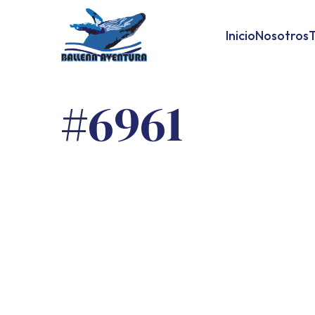
Inicio
Nosotros
T
#6961