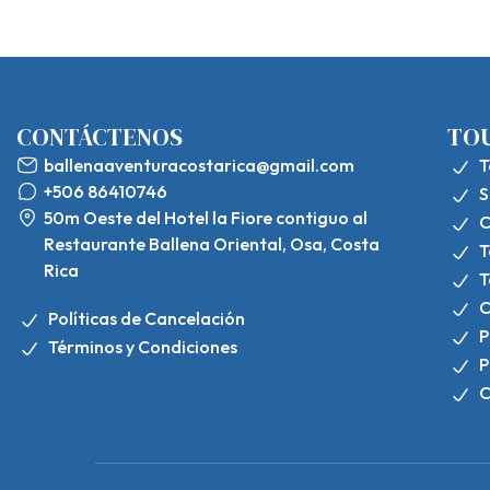
CONTÁCTENOS
TO
ballenaaventuracostarica@gmail.com
T
+506 86410746
S
50m Oeste del Hotel la Fiore contiguo al
C
Restaurante Ballena Oriental, Osa, Costa
T
Rica
T
C
Políticas de Cancelación
P
Términos y Condiciones
P
C