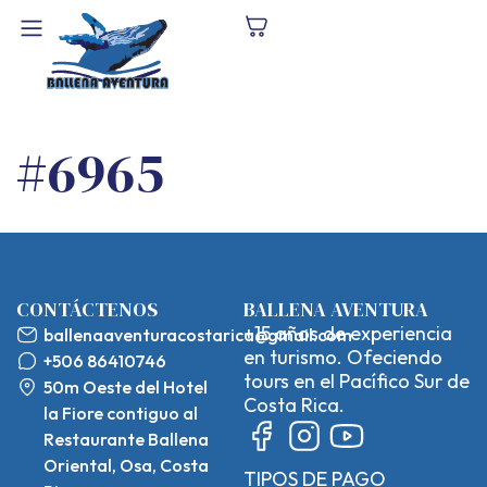
#6965
CONTÁCTENOS
BALLENA AVENTURA
+15 años de experiencia
ballenaaventuracostarica@gmail.com
en turismo. Ofeciendo
+506 86410746
tours en el Pacífico Sur de
50m Oeste del Hotel
Costa Rica.
la Fiore contiguo al
Restaurante Ballena
Oriental, Osa, Costa
TIPOS DE PAGO