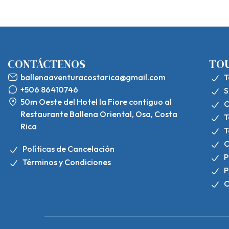
CONTÁCTENOS
TO
ballenaaventuracostarica@gmail.com
T
+506 86410746
S
50m Oeste del Hotel la Fiore contiguo al
C
Restaurante Ballena Oriental, Osa, Costa
T
Rica
T
C
Políticas de Cancelación
P
Términos y Condiciones
P
C