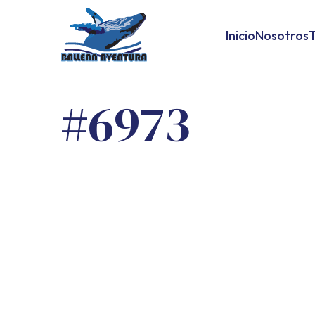
Inicio
Nosotros
T
#6973