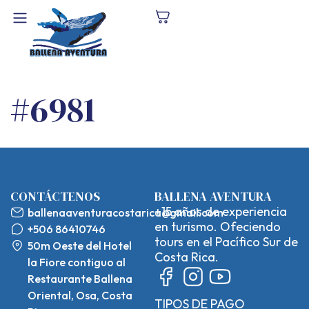
#6981
CONTÁCTENOS
BALLENA AVENTURA
+15 años de experiencia
ballenaaventuracostarica@gmail.com
en turismo. Ofeciendo
+506 86410746
tours en el Pacífico Sur de
50m Oeste del Hotel
Costa Rica.
la Fiore contiguo al
Restaurante Ballena
Oriental, Osa, Costa
TIPOS DE PAGO