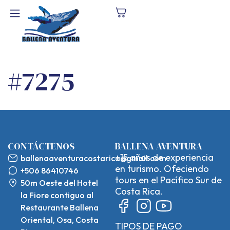
#7275
CONTÁCTENOS
BALLENA AVENTURA
+15 años de experiencia
ballenaaventuracostarica@gmail.com
en turismo. Ofeciendo
+506 86410746
tours en el Pacífico Sur de
50m Oeste del Hotel
Costa Rica.
la Fiore contiguo al
Restaurante Ballena
Oriental, Osa, Costa
TIPOS DE PAGO