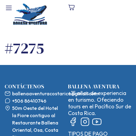
#7275
CONTÁCTENOS
BALLENA AVENTURA
+15 años de experiencia
ballenaaventuracostarica@gmail.com
en turismo. Ofeciendo
+506 86410746
tours en el Pacífico Sur de
50m Oeste del Hotel
Costa Rica.
la Fiore contiguo al
Restaurante Ballena
Oriental, Osa, Costa
TIPOS DE PAGO