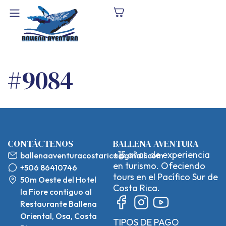
#9084
CONTÁCTENOS
BALLENA AVENTURA
+15 años de experiencia
ballenaaventuracostarica@gmail.com
en turismo. Ofeciendo
+506 86410746
tours en el Pacífico Sur de
50m Oeste del Hotel
Costa Rica.
la Fiore contiguo al
Restaurante Ballena
Oriental, Osa, Costa
TIPOS DE PAGO