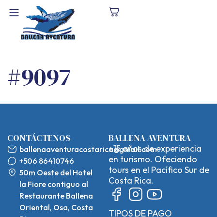
#9097
CONTÁCTENOS
BALLENA AVENTURA
+15 años de experiencia
ballenaaventuracostarica@gmail.com
en turismo. Ofeciendo
+506 86410746
tours en el Pacífico Sur de
50m Oeste del Hotel
Costa Rica.
la Fiore contiguo al
Restaurante Ballena
Oriental, Osa, Costa
TIPOS DE PAGO