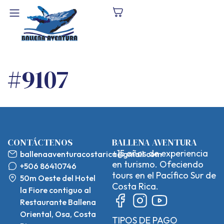
#9107
CONTÁCTENOS
BALLENA AVENTURA
+15 años de experiencia
ballenaaventuracostarica@gmail.com
en turismo. Ofeciendo
+506 86410746
tours en el Pacífico Sur de
50m Oeste del Hotel
Costa Rica.
la Fiore contiguo al
Restaurante Ballena
Oriental, Osa, Costa
TIPOS DE PAGO