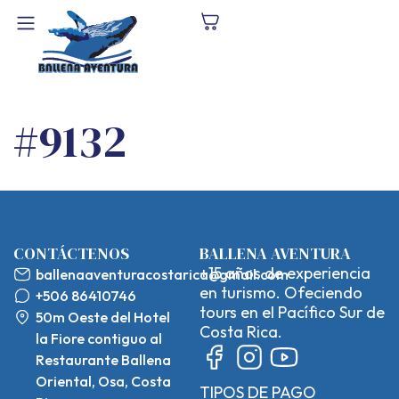
#9132
CONTÁCTENOS
BALLENA AVENTURA
+15 años de experiencia
ballenaaventuracostarica@gmail.com
en turismo. Ofeciendo
+506 86410746
tours en el Pacífico Sur de
50m Oeste del Hotel
Costa Rica.
la Fiore contiguo al
Restaurante Ballena
Oriental, Osa, Costa
TIPOS DE PAGO