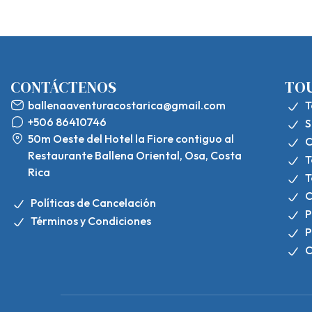
CONTÁCTENOS
TO
ballenaaventuracostarica@gmail.com
T
+506 86410746
S
50m Oeste del Hotel la Fiore contiguo al
C
Restaurante Ballena Oriental, Osa, Costa
T
Rica
T
C
Políticas de Cancelación
P
Términos y Condiciones
P
C