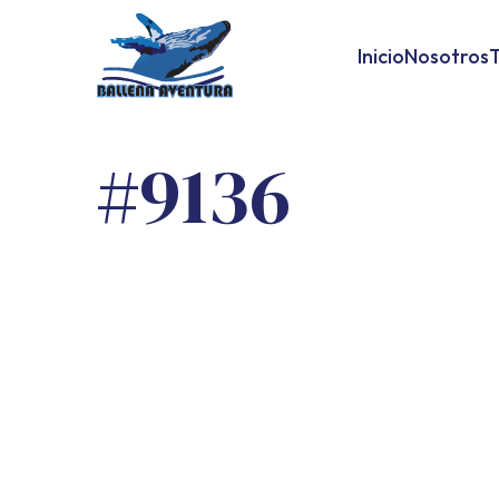
Inicio
Nosotros
T
#9136