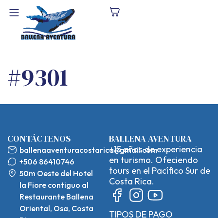
#9301
CONTÁCTENOS
BALLENA AVENTURA
+15 años de experiencia
ballenaaventuracostarica@gmail.com
en turismo. Ofeciendo
+506 86410746
tours en el Pacífico Sur de
50m Oeste del Hotel
Costa Rica.
la Fiore contiguo al
Restaurante Ballena
Oriental, Osa, Costa
TIPOS DE PAGO