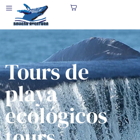
Tours de
playa
ecológicos
tours