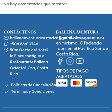
No hay comentarios que mostrar.
CONTÁCTENOS
BALLENA AVENTURA
+15 años de experiencia
ballenaaventuracostarica@gmail.com
en turismo. Ofeciendo
+506 86410746
tours en el Pacífico Sur de
50m Oeste del Hotel
Costa Rica.
la Fiore contiguo al
Restaurante Ballena
Oriental, Osa, Costa
TIPOS DE PAGO
Rica
ACEPTADOS
Políticas de Cancelación
Términos y Condiciones